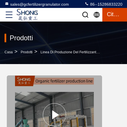
sales@gcfertilizergranulator.com
86--15286833220
Citazione
Prodotti
>
>
>
Casa
Prodotti
Linea Di Produzione Del Fertilizzante Organico
Att