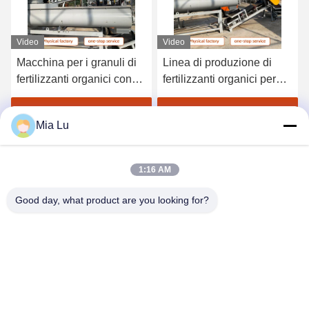
Video
Video
Macchina per i granuli di
Linea di produzione di
fertilizzanti organici con
fertilizzanti organici per
capacità di lavorazione da
letame bovino 3000-5000t
1 a 20 tonnellate/ora con
all'anno
Ottenga il migliore prezzo
Ottenga il migliore prezzo
Mia Lu
metodo di granulazione
umida e ingegneri
disponibili per il servizio
1:16 AM
all'estero
Good day, what product are you looking for?
ZHENGZHOU SHENGHONG HEAVY
INDUSTRY TECHNOLOGY CO., LTD.
sales@gcfertilizergranulator.com