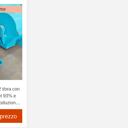
 t/ora con
el 93% e
roduzione
 prezzo