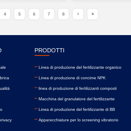
4
5
6
7
8
O
PRODOTTI
dale
Linea di produzione del fertilizzante organico
bbrica
Linea di produzione di concime NPK
ualità
linea di produzione di fertilizzanti composti
Macchina del granulatore del fertilizzante
to
Linea di produzione del fertilizzante di BB
privacy
Apparecchiature per lo screening vibratorio