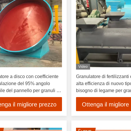
Video
tore a disco con coefficiente
Granulatore di fertilizzanti
ulazione del 95% angolo
alta efficienza di nuovo ti
ile del pannello per granuli di
bisogno di legame per gra
zante a sfera rotonda
enga il migliore prezzo
Ottenga il migliore