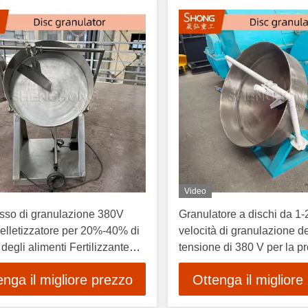
Video
sso di granulazione 380V
Granulatore a dischi da 1-2
elletizzatore per 20%-40% di
velocità di granulazione d
degli alimenti Fertilizzante
tensione di 380 V per la p
o e produzione di palline di
di fertilizzanti organici
enga il migliore prezzo
Ottenga il migliore