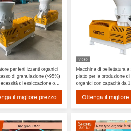
Video
ore per fertilizzanti organici
Macchina di pellettatura a
 tasso di granulazione (>95%)
piatto per la produzione di f
ecessità di essiccazione o
organici con capacità da 1
azione e a risparmio
tonnellate all'ora e tasso d
enga il migliore prezzo
Ottenga il migliore
ico
granulazione ≥ 95%