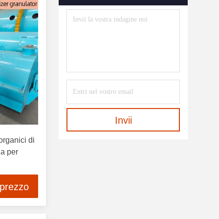
Fertilizzante
(42)
Sistema Di Confezionamento
Completamente Automatico
(6)
Attrezzatura Di Rimozione Di
Polvere
(7)
Attrezzatura Mescolantesi
(37)
Apparecchiature Per Concimi
Invii
Idrosolubili
(1)
 organici di
za per
 prezzo