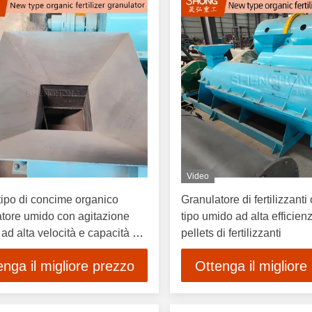
Video
ipo di concime organico
Granulatore di fertilizzanti
tore umido con agitazione
tipo umido ad alta efficien
 ad alta velocità e capacità da
pellets di fertilizzanti
nnellate all'ora per un
enga il migliore prezzo
Ottenga il migliore
to di umidità compreso tra il
il 40%