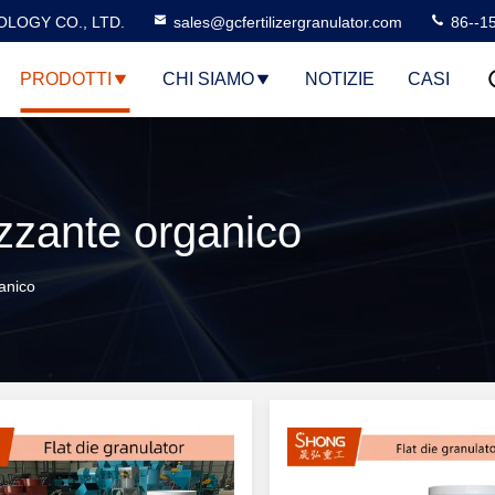
LOGY CO., LTD.
sales@gcfertilizergranulator.com
86--1
PRODOTTI
CHI SIAMO
NOTIZIE
CASI
lizzante organico
anico