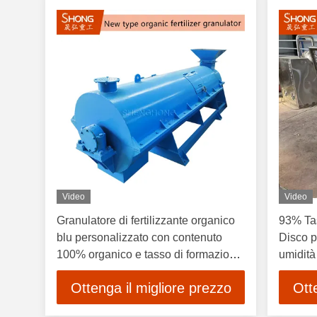
Video
Video
Granulatore di fertilizzante organico
93% Ta
blu personalizzato con contenuto
Disco p
100% organico e tasso di formazione
umidità 
del 98%
organic
Ottenga il migliore prezzo
Ott
fanghi