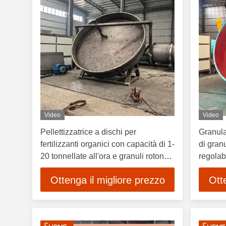
Video
Video
Pellettizzatrice a dischi per
Granula
fertilizzanti organici con capacità di 1-
di gran
20 tonnellate all'ora e granuli rotondi
regolab
380V/50Hz
fertiliz
Ottenga il migliore prezzo
Ott