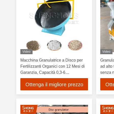
Video
Video
Macchina Granulatrice a Disco per
Granulat
Fertilizzanti Organici con 12 Mesi di
ad alto
Garanzia, Capacità 0,3-6
senza n
tonnellate/ora e Peso 2 tonnellate
frantum
Ottenga il migliore prezzo
Ott
energet