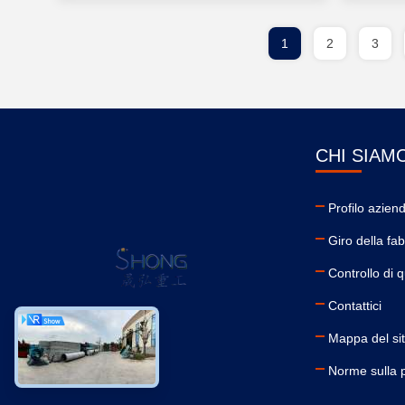
1
2
3
CHI SIAM
Profilo azien
Giro della fa
Controllo di q
Contattici
Mappa del si
Norme sulla 