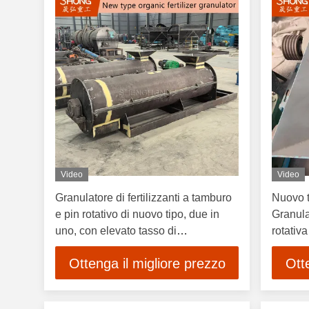
Video
Video
Granulatore di fertilizzanti a tamburo
Nuovo t
e pin rotativo di nuovo tipo, due in
Granula
uno, con elevato tasso di
rotativa
granulazione ≥ 90% e pin sostitutivi a
1 a 5 to
Ottenga il migliore prezzo
Ott
carburo di tungsteno per umidità
contenu
compressa tra il 15% e il 25%
20% e 