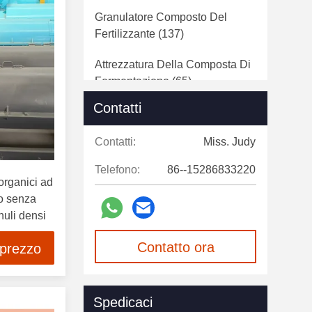
Granulatore Composto Del
Fertilizzante
(137)
Attrezzatura Della Composta Di
Fermentazione
(65)
Contatti
Fertilizzante Che Schiaccia
Macchina
(29)
Contatti:
Miss. Judy
Apparecchiature Per Il Trasporto
Telefono:
86--15286833220
A Cinghia
(14)
 organici ad
po senza
Tamburo Essiccatore Rotatorio
nuli densi
(11)
Contatto ora
 prezzo
Macchina D'asciugamento Del
Concime
(20)
Spedicaci
Impacchettatrice Del