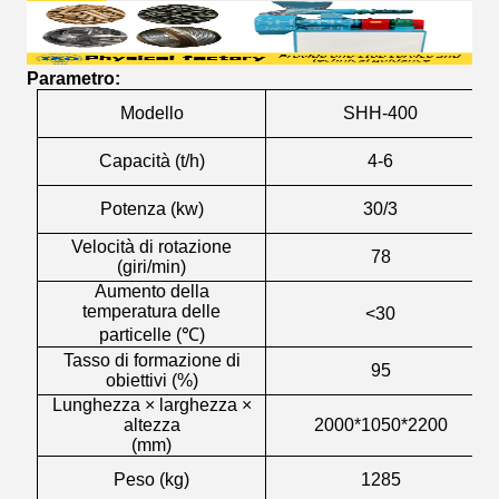
Parametro:
Modello
SHH-400
Capacità (t/h)
4-6
Potenza (kw)
30/3
Velocità di rotazione
78
(giri/min)
Aumento della
temperatura delle
<30
particelle (℃)
Tasso di formazione di
95
obiettivi (%)
Lunghezza × larghezza ×
altezza
2000*1050*2200
(mm)
Peso (kg)
1285