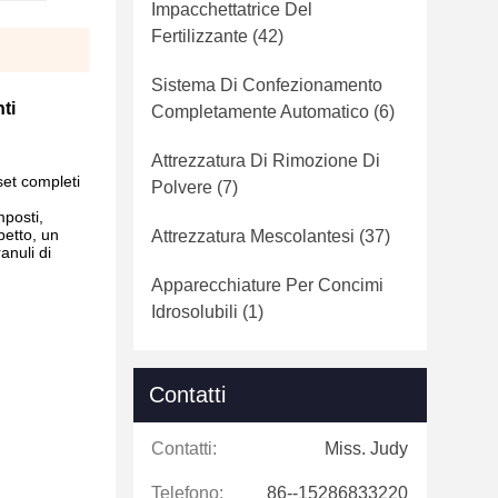
Impacchettatrice Del
Fertilizzante
(42)
Sistema Di Confezionamento
ti
Completamente Automatico
(6)
Attrezzatura Di Rimozione Di
set completi
Polvere
(7)
mposti,
petto, un
Attrezzatura Mescolantesi
(37)
anuli di
Apparecchiature Per Concimi
Idrosolubili
(1)
Contatti
Contatti:
Miss. Judy
Telefono:
86--15286833220