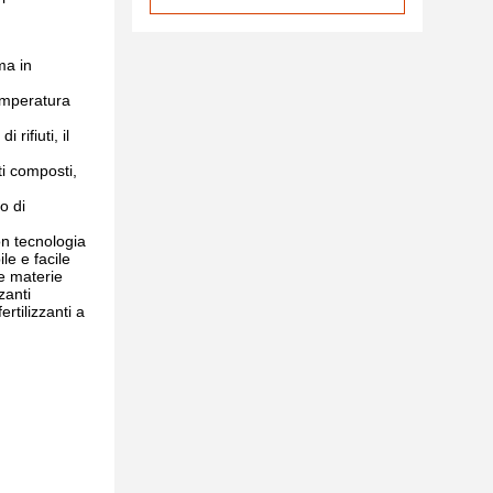
ma in
temperatura
rifiuti, il
ti composti,
o di
on tecnologia
le e facile
re materie
zanti
ertilizzanti a