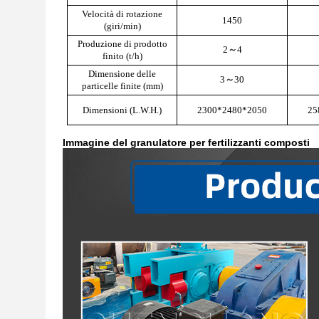
Velocità di rotazione
1450
(giri/min)
Produzione di prodotto
2
～
4
finito (t/h)
Dimensione delle
3
～
30
particelle finite (mm)
Dimensioni (L.W.H.)
2300*2480*2050
25
Immagine del granulatore per fertilizzanti composti