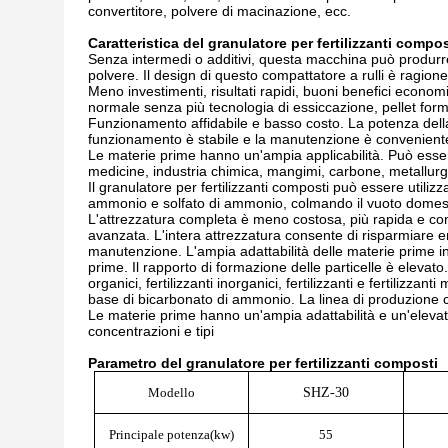
convertitore, polvere di macinazione, ecc.
Caratteristica del granulatore per fertilizzanti compos
Senza intermedi o additivi, questa macchina può produrre 
polvere. Il design di questo compattatore a rulli è ragion
Meno investimenti, risultati rapidi, buoni benefici economi
normale senza più tecnologia di essiccazione, pellet form
Funzionamento affidabile e basso costo. La potenza della ma
funzionamento è stabile e la manutenzione è convenient
Le materie prime hanno un'ampia applicabilità. Può essere
medicine, industria chimica, mangimi, carbone, metallurg
Il granulatore per fertilizzanti composti può essere utilizz
ammonio e solfato di ammonio, colmando il vuoto domes
L'attrezzatura completa è meno costosa, più rapida e con
avanzata. L'intera attrezzatura consente di risparmiare en
manutenzione. L'ampia adattabilità delle materie prime incl
prime. Il rapporto di formazione delle particelle è elevato.
organici, fertilizzanti inorganici, fertilizzanti e fertilizzanti
base di bicarbonato di ammonio. La linea di produzione co
Le materie prime hanno un'ampia adattabilità e un'elevata
concentrazioni e tipi
Parametro del granulatore per fertilizzanti composti
Modello
SHZ-30
Principale
potenza(
k
w)
55