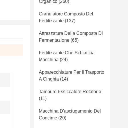
Organico
(260)
Granulatore Composto Del
Fertilizzante
(137)
Attrezzatura Della Composta Di
Fermentazione
(65)
Fertilizzante Che Schiaccia
Macchina
(24)
Apparecchiature Per Il Trasporto
A Cinghia
(14)
Tamburo Essiccatore Rotatorio
(11)
Macchina D'asciugamento Del
Concime
(20)