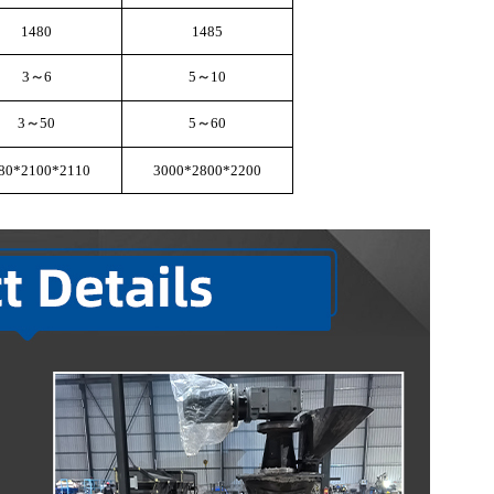
1480
1485
3
～
6
5
～
10
3
～
50
5
～
60
80*2100*2110
3000*2800*2200