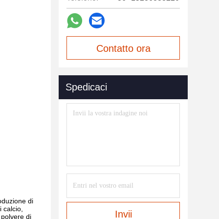
Contatto ora
Spedicaci
roduzione di
i calcio,
Invii
 polvere di