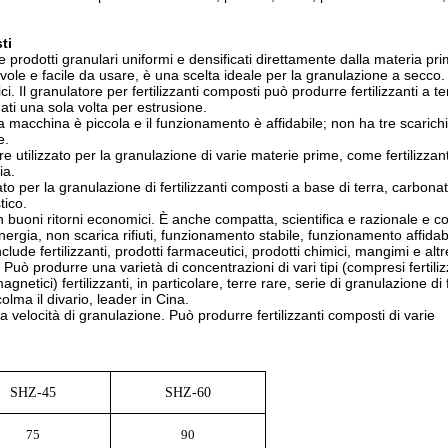
ti
prodotti granulari uniformi e densificati direttamente dalla materia pri
evole e facile da usare, è una scelta ideale per la granulazione a secco.
ci. Il granulatore per fertilizzanti composti può produrre fertilizzanti a 
ati una sola volta per estrusione.
cchina è piccola e il funzionamento è affidabile; non ha tre scarichi di 
e.
 utilizzato per la granulazione di varie materie prime, come fertilizzan
ia.
ato per la granulazione di fertilizzanti composti a base di terra, carbonat
tico.
 buoni ritorni economici. È anche compatta, scientifica e razionale e c
ergia, non scarica rifiuti, funzionamento stabile, funzionamento affidabi
ude fertilizzanti, prodotti farmaceutici, prodotti chimici, mangimi e alt
 Può produrre una varietà di concentrazioni di vari tipi (compresi fertiliz
 magnetici) fertilizzanti, in particolare, terre rare, serie di granulazione di f
lma il divario, leader in Cina.
 velocità di granulazione. Può produrre fertilizzanti composti di varie
SHZ-45
SHZ-60
75
90