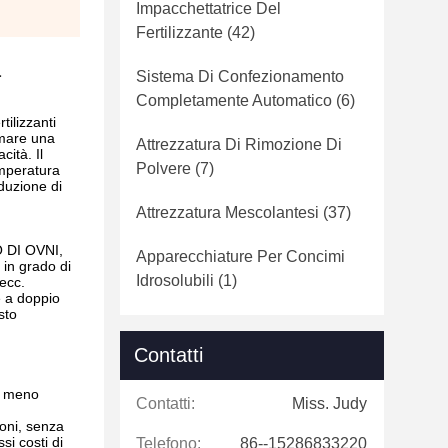
Impacchettatrice Del
Fertilizzante
(42)
a
Sistema Di Confezionamento
Completamente Automatico
(6)
tilizzanti
rmare una
Attrezzatura Di Rimozione Di
ità. Il
Polvere
(7)
emperatura
oduzione di
Attrezzatura Mescolantesi
(37)
O DI OVNI,
Apparecchiature Per Concimi
 in grado di
Idrosolubili
(1)
 ecc.
e a doppio
sto
Contatti
a, meno
Contatti:
Miss. Judy
ioni, senza
si costi di
Telefono:
86--15286833220