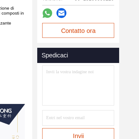
zione di
i composti in
zzante
Contatto ora
Spedicaci
Invii