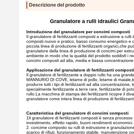
Descrizione del prodotto
Granulatore a rulli idraulici Gra
Introduzione del granulatore per concimi composti
Il granulatore di fertilizzanti composti a estrusione a rulli
composti.nuovo e pratico, basso consumo energetico e co
piccola linea di produzione di fertilizzanti organici,che 
granulatore della linea di produzione di concimi per estr
ambiente.in modo che la qualità del prodotto soddisfi i req
concimi composti ad alta, media e bassa concentrazione d
Applicazione del granulatore di fertilizzanti compost
Il granulatore di fertilizzante a doppio rullo ha una g
MANNURIO DI COVE, letame di pollo, letame di maiale,benton
produrre tutti i tipi di fertilizzanti ad alta concentrazione, 
specialmente fertilizzante a terre rare, fertilizzante di 
rullo.La macchina di stampa dei fertilizzanti ricopre il di
granulatore come intera linea di produzione di fertilizzan
Caratteristica del granulatore di concimi composti
1Il granulatore di fertilizzanti composti è senza proces
investimento, effetto rapido, buoni rendimenti economici.
2. concime composto su rulli di estrusione e granulazion
scarico di rifiuti, funzionamento stabile, manutenzione co