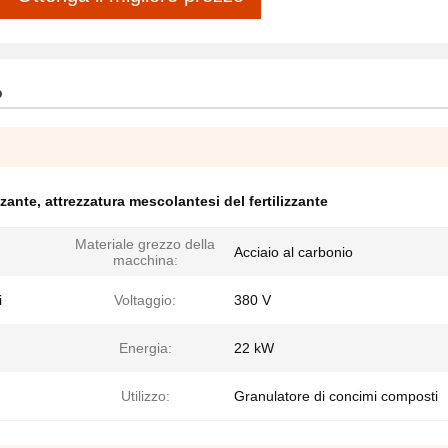
o
zzante
,
attrezzatura mescolantesi del fertilizzante
Materiale grezzo della
Acciaio al carbonio
macchina:
i
Voltaggio:
380 V
Energia:
22 kW
Utilizzo:
Granulatore di concimi composti