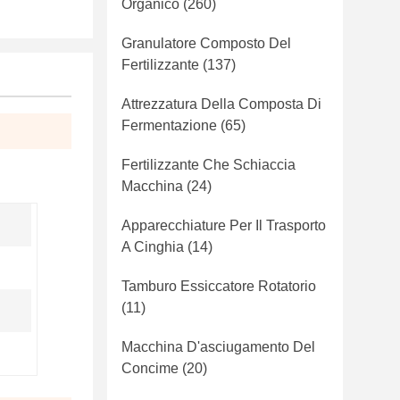
Organico
(260)
Granulatore Composto Del
Fertilizzante
(137)
Attrezzatura Della Composta Di
Fermentazione
(65)
Fertilizzante Che Schiaccia
Macchina
(24)
Apparecchiature Per Il Trasporto
A Cinghia
(14)
Tamburo Essiccatore Rotatorio
(11)
Macchina D'asciugamento Del
Concime
(20)