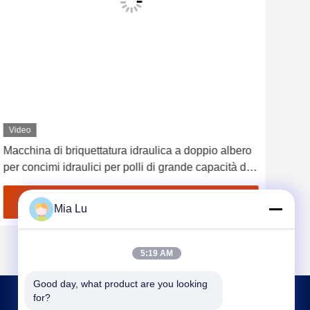
Video
Vid
Macchina di briquettatura idraulica a doppio albero
Gran
per concimi idraulici per polli di grande capacità da
pesa
1 a 20 t/h con dimensioni di granuli da 3 a 6 mm
capa
pers
Ottenga il migliore prezzo
Mia Lu
5:19 AM
Good day, what product are you looking 
for?