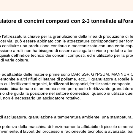
nulatore di concimi composti con 2-3 tonnellate all'or
 è l'attrezzatura chiave per la granulazione della linea di produzione di fer
sì via. può essere abbinato con le attrezzature corrispondenti per fo
può costituire una produzione continua e meccanizzata con una certa capac
ussione a rulli non ha bisogno di essere asciugato e viene prodotto a t
uisiti dell'indice tecnico dei concimi composti, ed è utilizzato per la pr
i varie colture.
i
rande adattabilità delle materie prime sono DAP, SSP, GYPSUM, MANNURI
ite e altri rifiuti di letame di pollame, ecc.. il granulatore a rotelle è
tra cui fertilizzanti organici, fertilizzanti inorganici,fertilizzante composto,
potassio, bicarbonato di ammonio serie per questo fertilizzante granulator
vario che guida la posizione nel settore domestico. quando si utilizza que
ti, non è necessario un asciugatore rotativo.
so di asciugatura, granulazione a temperatura ambiente, una stampatur
e potenza della macchina di funzionamento affidabile di piccole dimens
nveniente, il layout del processo è ragionevole,tecnologia avanzata, bas