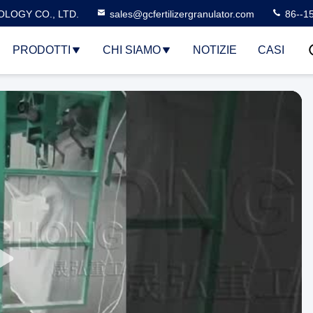
LOGY CO., LTD.
sales@gcfertilizergranulator.com
86--1
PRODOTTI
CHI SIAMO
NOTIZIE
CASI