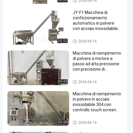
00:38
2026-06-16
ODM
nte
JY-F1 Macchina di
confezionamento
automatico in polvere
con acciaio inossidabile
304, controllo touch
screen e capacità da 300
impacchettatrice del fertilizza
00:32
2026-06-16
g a 9 kg
nte
Macchina di riempimento
di polvere a motore a
passo ad alta precisione
con precisione di
dosaggio di grado 1.0 e
acciaio inossidabile di
impacchettatrice del fertilizza
00:44
2026-06-16
qualità alimentare 304
nte
Macchina di riempimento
in polvere in acciaio
inossidabile 304 con
controllo touch screen
per 400-3500
sacchetti/ora
impacchettatrice del fertilizza
00:48
2026-06-16
nte