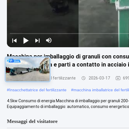
Macchina per imballaggio di granuli con consu
confezioni all'ora e parti a contatto in acciaio
impacchettatrice del fertilizzante
2026-03-17
699
#
Insacchettatrice del fertilizzante
#
macchina imballatrice del ferti
4.5kw Consumo di energia Macchina di imballaggio per granuli 200-
Equipaggiamento di imballaggio: automatico, consumo energetico di
Messaggi del visitatore