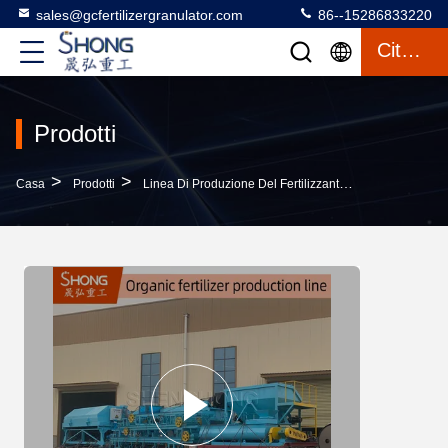
sales@gcfertilizergranulator.com
86--15286833220
Citazione
Prodotti
>
>
>
Casa
Prodotti
Linea Di Produzione Del Fertilizzante Organico
Mac