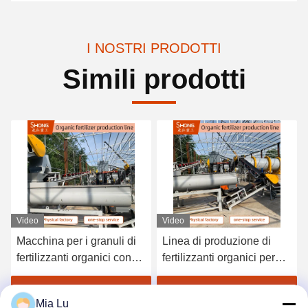
I NOSTRI PRODOTTI
Simili prodotti
Video
Video
Macchina per i granuli di
Linea di produzione di
fertilizzanti organici con
fertilizzanti organici per
capacità di lavorazione da
letame bovino 3000-5000t
1 a 20 tonnellate/ora con
all'anno
Ottenga il migliore prezzo
Ottenga il migliore prezzo
Mia Lu
metodo di granulazione