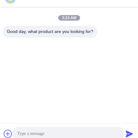
umida e ingegneri
disponibili per il servizio
3:23 AM
all'estero
Good day, what product are you looking for?
ZHENGZHOU SHENGHONG HEAVY
INDUSTRY TECHNOLOGY CO., LTD.
sales@gcfertilizergranulator.com
86--15286833220
N. 416, 9° piano, Edificio B, Shenglong Central Plaza, Zona
High-tech, Città di Zhengzhou, Provincia di Henan
Buona qualità della Cina Linea di produzione del fertilizzante organico
Fornitore. © di Copyright 2018-2026 ZHENGZHOU SHENGHONG HEAVY
INDUSTRY TECHNOLOGY CO., LTD. . Tutti i diritti riservati.