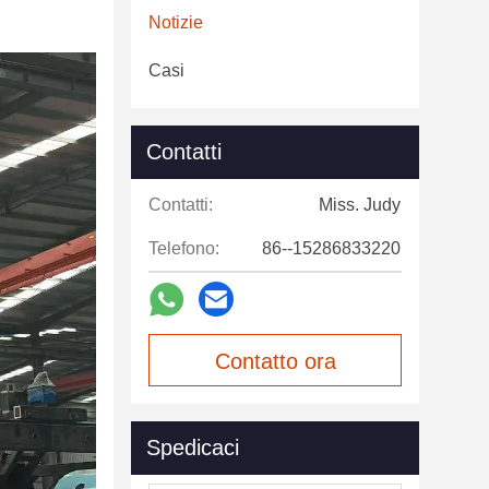
Notizie
Casi
Contatti
Contatti:
Miss. Judy
Telefono:
86--15286833220
Contatto ora
Spedicaci