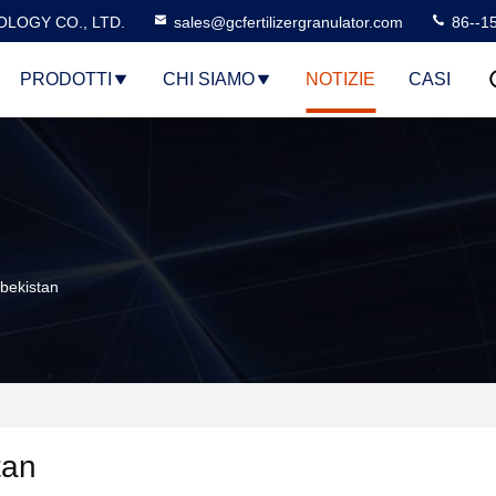
LOGY CO., LTD.
sales@gcfertilizergranulator.com
86--1
PRODOTTI
CHI SIAMO
NOTIZIE
CASI
zbekistan
tan