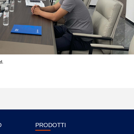
d.
O
PRODOTTI