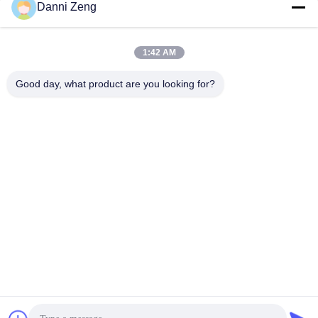
Danni Zeng
1:42 AM
Good day, what product are you looking for?
ZHENGZHOU SHENGHONG HEAVY
INDUSTRY TECHNOLOGY CO., LTD.
sales@gcfertilizergranulator.com
86--15286833220
N. 416, 9° piano, Edificio B, Shenglong Central Plaza, Zona
High-tech, Città di Zhengzhou, Provincia di Henan
Buona qualità della Cina Linea di produzione del fertilizzante organico
Fornitore. © di Copyright 2018-2026 ZHENGZHOU SHENGHONG HEAVY