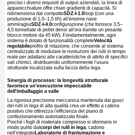
preciso i diversi requisiti di output aziendali, la linea di
apparecchiature offre chiari gradienti di capacità. Si
ridimensiona dal compatto
SDZ-I-1.0
loop (con una
produzione di 1,0–1,5 t/h) all'enorme nave
ammiraglia
SDZ-I-4.0
configurazione (che fornisce 3,5–
4,5 tonnellate di pellet densi all'ora tramite un pesante
blocco motore da 45 kW). Fondamentalmente, ogni
sistema è dotato di funzionalità complete
Velocità
regolabile
profilo di rotazione, che consente al sistema
centralizzato di modulare le rivoluzioni dei rulli in tempo
reale per adattarsi alle caratteristiche di attrito di specifici
sali chimici, distribuendo uniformemente l'usura
strutturale localizzata sulla faccia della lega.
Sinergia di processo: la longevità strutturale
favorisce un'esecuzione impeccabile
dell'imballaggio a valle
La rigorosa precisione meccanica mantenuta dai gusci
dei rulli in lega di alta qualità crea un effetto a catena
positivo che ottimizza l'efficienza del piano di
confezionamento automatizzato finale.
Poiché i fogli di materiale compresso si sformano in
modo pulito dal
corpi dei rulli in lega
, cadono
nell'integrato
Laboratorio di frantumazione e