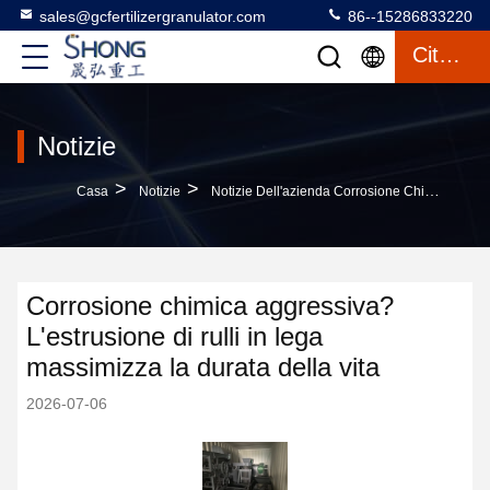
sales@gcfertilizergranulator.com
86--15286833220
Citazione
Notizie
>
>
Casa
Notizie
Notizie Dell'azienda Corrosione Chimica Aggressiva? L'estrusione Di Rulli In Lega Massimizza La Durata Della Vita
Corrosione chimica aggressiva?
L'estrusione di rulli in lega
massimizza la durata della vita
2026-07-06