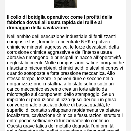
Il collo di bottiglia operativo: come i profitti della
fabbrica dovuti all'usura rapida dei rulli e al
drenaggio della cavitazione
Nell’ambito dell’esecuzione industriale di fertilizzanti
composti sfusi, formule concentrate NPK e polveri
chimiche minerali aggressive, le forze devastanti della
corrosione chimica aggressiva e dell’intensa usura
abrasiva rimangono le principali minacce all’operatività
degli stabilimenti. Molte composizioni saline inorganiche
rilasciano microambienti chimici acidi o alcalini corrosivi
quando sottoposte a forte pressione meccanica. Allo
stesso tempo, forzare le polveri dure e secche nella
riorganizzazione cristallina allo stato solido sotto un
carico meccanico estremo crea un forte attrito da
microtaglio sui componenti dello stampaggio. Se un
impianto di produzione utilizza gusci dei rulli in ghisa
convenzionale o acciaio dolce di bassa qualità, le
superfici di contatto sviluppano rapidamente vaiolature
localizzate, cavitazione chimica e fessurazioni strutturali
entro poche settimane di funzionamento continuo.
Questa grave fatica del metallo degrada l’uniformità