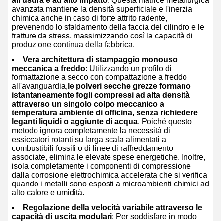
all'usura e ad alto impatto
. Questa matrice metallurgica
avanzata mantiene la densità superficiale e l'inerzia
chimica anche in caso di forte attrito radente,
prevenendo lo sfaldamento della faccia del cilindro e le
fratture da stress, massimizzando così la capacità di
produzione continua della fabbrica.
Vera architettura di stampaggio monouso
meccanica a freddo
: Utilizzando un profilo di
formattazione a secco con compattazione a freddo
all'avanguardia,
le polveri secche grezze formano
istantaneamente fogli compressi ad alta densità
attraverso un singolo colpo meccanico a
temperatura ambiente di officina, senza richiedere
leganti liquidi o aggiunte di acqua
. Poiché questo
metodo ignora completamente la necessità di
essiccatori rotanti su larga scala alimentati a
combustibili fossili o di linee di raffreddamento
associate, elimina le elevate spese energetiche. Inoltre,
isola completamente i componenti di compressione
dalla corrosione elettrochimica accelerata che si verifica
quando i metalli sono esposti a microambienti chimici ad
alto calore e umidità.
Regolazione della velocità variabile attraverso le
capacità di uscita modulari
: Per soddisfare in modo