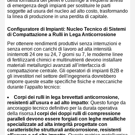
della formatura dei pellet e costringe a frequenti arresti
di emergenza degli impianti per sostituire le parti
soggette ad usura del nucleo ad alto costo, trasformando
la linea di produzione in una perdita di capitale.
Configuratore di Impianti: Nucleo Tecnico di Sistemi
di Compattazione a Rulli in Lega Anticorrosione
Per ottenere rendimenti produttivi senza interruzioni e
senza errori con carichi di lavoro ad alta intensità
ininterrotti 24 ore su 24, 7 giorni su 7, le moderne linee
di fertilizzanti chimici e multinutrienti devono installare
materiali metallurgici avanzati all’interfaccia di
compattazione centrale. Gli operatori di impianti B2B e
gli investitori nel settore dell'ingegneria dovrebbero
imporre queste esatte specifiche fisiche e meccaniche
durante l'appalto tecnico:
Corpi dei rulli in lega brevettati anticorrosione,
resistenti all'usura e ad alto impatto
: Questo funge da
ancoraggio tecnico definitivo per la durata operativa
della risorsa.
I corpi dei doppi rulli di compressione
paralleli devono essere forgiati con leghe metalliche
specializzate ad alta integrità progettate con
caratteristiche strutturali anticorrosione, resistenti