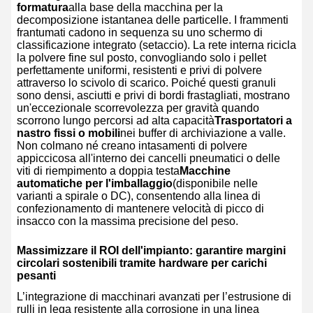
formatura
alla base della macchina per la
decomposizione istantanea delle particelle. I frammenti
frantumati cadono in sequenza su uno schermo di
classificazione integrato (setaccio). La rete interna ricicla
la polvere fine sul posto, convogliando solo i pellet
perfettamente uniformi, resistenti e privi di polvere
attraverso lo scivolo di scarico. Poiché questi granuli
sono densi, asciutti e privi di bordi frastagliati, mostrano
un'eccezionale scorrevolezza per gravità quando
scorrono lungo percorsi ad alta capacità
Trasportatori a
nastro fissi o mobili
nei buffer di archiviazione a valle.
Non colmano né creano intasamenti di polvere
appiccicosa all'interno dei cancelli pneumatici o delle
viti di riempimento a doppia testa
Macchine
automatiche per l'imballaggio
(disponibile nelle
varianti a spirale o DC), consentendo alla linea di
confezionamento di mantenere velocità di picco di
insacco con la massima precisione del peso.
Massimizzare il ROI dell'impianto: garantire margini
circolari sostenibili tramite hardware per carichi
pesanti
L’integrazione di macchinari avanzati per l’estrusione di
rulli in lega resistente alla corrosione in una linea