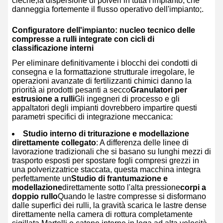
cieche,la dispersione di polveri in tutta l'impianto, che
danneggia fortemente il flusso operativo dell'impianto;.
Configuratore dell'impianto: nucleo tecnico delle
compresse a rulli integrate con cicli di
classificazione interni
Per eliminare definitivamente i blocchi dei condotti di
consegna e la formattazione strutturale irregolare, le
operazioni avanzate di fertilizzanti chimici danno la
priorità ai prodotti pesanti a secco
Granulatori per
estrusione a rulli
Gli ingegneri di processo e gli
appaltatori degli impianti dovrebbero impartire questi
parametri specifici di integrazione meccanica:
Studio interno di triturazione e modellazione
direttamente collegato
: A differenza delle linee di
lavorazione tradizionali che si basano su lunghi mezzi di
trasporto esposti per spostare fogli compresi grezzi in
una polverizzatrice staccata, questa macchina integra
perfettamente un
Studio di frantumazione e
modellazione
direttamente sotto l'alta pressione
corpi a
doppio rullo
Quando le lastre compresse si disformano
dalle superfici dei rulli, la gravità scarica le lastre dense
direttamente nella camera di rottura completamente