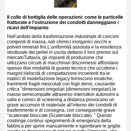
Il collo di bottiglia delle operazioni: come le particelle
fratturate e l'ostruzione dei condotti danneggiano i
ricavi dell'impianto
Nell'ambito della trasformazione industriale di concimi
composti di massa, sali chimici inorganici secchi e
polveri minerali fini,L'uniformità assoluta e la resistenza
strutturale dei pellet in uscita dettano il loro premio sul
mercatoTuttavia, gli impianti di produzione che
utilizzano circuiti di macchinari disconnessi affrontano
spesso due modalità di guasto tecnico che uccidono i
margini:Velocità di compattazione incoerenti tra le
matrici di modellazione legacy forniscono erratiche,
frammenti fragili mescolati con fogli densi, causando
critica "dimensioni irregolari (dimensioni irregolari).le
masse semicompatte attraverso interruttori autonomi a
valle e cornici di screening a distanza provocano un
grave accumulo di materiale all'interno dei condotti di
trasferimento e di consegna, con conseguente grave
"scatenate bloccate (Scatenate bloccate). " Questo
costringe continui spegnimenti di emergenza della
fabbrica per aprire manualmente e sgombrare le griglie