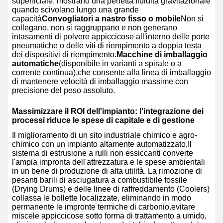
superficiale, mostrano una perfetta fluidità gravitazionale
quando scivolano lungo una grande
capacità
Convogliatori a nastro fisso o mobile
Non si
collegano, non si raggruppano e non generano
intasamenti di polvere appiccicose all'interno delle porte
pneumatiche o delle viti di riempimento a doppia testa
dei dispositivi di riempimento.
Macchine di imballaggio
automatiche
(disponibile in varianti a spirale o a
corrente continua).che consente alla linea di imballaggio
di mantenere velocità di imballaggio massime con
precisione del peso assoluto.
Massimizzare il ROI dell'impianto: l'integrazione dei
processi riduce le spese di capitale e di gestione
Il miglioramento di un sito industriale chimico e agro-
chimico con un impianto altamente automatizzato,Il
sistema di estrusione a rulli non essiccanti converte
l'ampia impronta dell'attrezzatura e le spese ambientali
in un bene di produzione di alta utilità. La rimozione di
pesanti barili di asciugatura a combustibile fossile
(Drying Drums) e delle linee di raffreddamento (Coolers)
collassa le bollette localizzate, eliminando in modo
permanente le impronte termiche di carbonio.evitare
miscele appiccicose sotto forma di trattamento a umido,