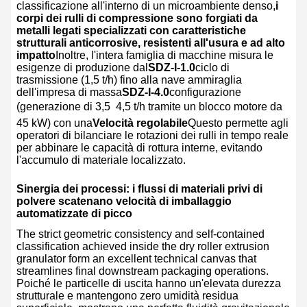
classificazione all'interno di un microambiente denso,
i
corpi dei rulli di compressione sono forgiati da
metalli legati specializzati con caratteristiche
strutturali anticorrosive, resistenti all'usura e ad alto
impatto
Inoltre, l'intera famiglia di macchine misura le
esigenze di produzione dal
SDZ-I-1.0
ciclo di
trasmissione (1,5 t/h) fino alla nave ammiraglia
dell'impresa di massa
SDZ-I-4.0
configurazione
(generazione di 3,5  4,5 t/h tramite un blocco motore da
45 kW) con una
Velocità regolabile
Questo permette agli
operatori di bilanciare le rotazioni dei rulli in tempo reale
per abbinare le capacità di rottura interne, evitando
l'accumulo di materiale localizzato.
Sinergia dei processi: i flussi di materiali privi di
polvere scatenano velocità di imballaggio
automatizzate di picco
The strict geometric consistency and self-contained
classification achieved inside the dry roller extrusion
granulator form an excellent technical canvas that
streamlines final downstream packaging operations.
Poiché le particelle di uscita hanno un'elevata durezza
strutturale e mantengono zero umidità residua