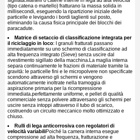
sigillata.Martelli o catene interne in lega ad alta velocità
(tipo catena o martello) fratturano la massa solida in
millisecondi, eseguendo la ripartizione iniziale delle
particelle e levigando i bordi taglienti sul posto,
eliminando la causa fisica principale dei blocchi dei
paracadute.
Matrice di setaccio di classificazione integrata per
il riciclaggio in loco
: I granuli fratturati passano
immediatamente su uno schermo di classificazione ad
alta frequenza integrato (Sieve) senza uscire dal
rivestimento sigillato della macchina.La maglia interna
separa continuamente le frazioni di materiale tramite la
gravità: le particelle fini e le micropolvere non specificate
scendono attraverso gli schermi e vengono
automaticamente inoltrate nella tramoggia di
aspirazione primaria per la ricompressione
immediata.perfettamente uniforme, e pellet di qualità
commerciale senza polvere attraversano gli schermi per
uscire senza intoppi attraverso il tubo di scarico,
costruendo un circuito meccanico molto ottimizzato e
chiuso.
Rulli di lega anticorrosiva con regolatori di
velocità variabili
Poiché la camera interna esegue
compressione ad alta frequenza, fratturazione e