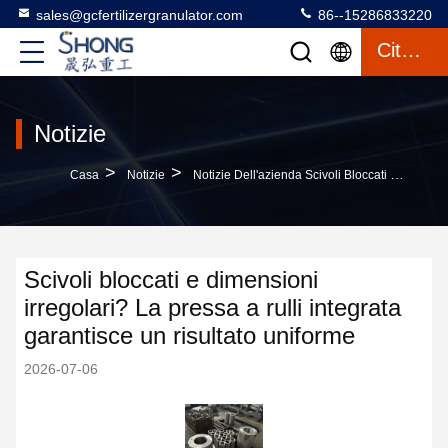
sales@gcfertilizergranulator.com
86--15286833220
Citazione
Notizie
>
>
Casa
Notizie
Notizie Dell'azienda Scivoli Bloccati E Dimensioni Irregolari? La Pressa A Rulli Integrata Garantisce Un Risultato Uniforme
Scivoli bloccati e dimensioni
irregolari? La pressa a rulli integrata
garantisce un risultato uniforme
2026-07-06